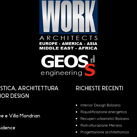
STICA, ARCHITETTURA
RICHIESTE RECENTI
RIOR DESIGN
Interior Design Bolzano
Riqualificazione energetica
lee e Villa Mondrian
Recuperi urbanistici Bolzano
Ristrutturazione Merano
sidence
Progettazione architettonica