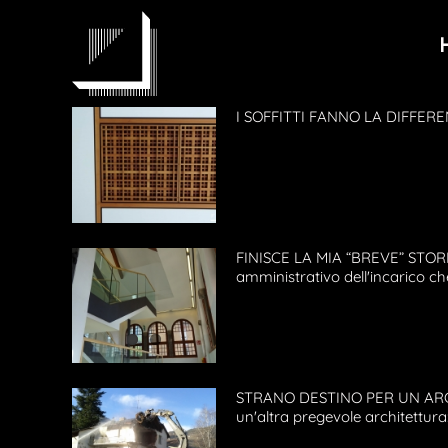
Salta
al
contenuto
I SOFFITTI FANNO LA DIFFERENZ
FINISCE LA MIA “BREVE” STORI
amministrativo dell'incarico c
STRANO DESTINO PER UN ARCHIT
un'altra pregevole architettura: 