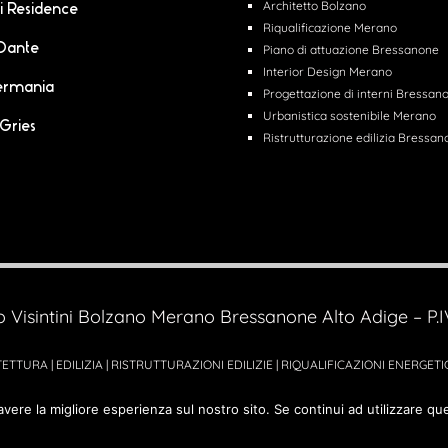
Architetto Bolzano
i Residence
Riqualificazione Merano
 Dante
Piano di attuazione Bressanone
Interior Design Merano
ermania
Progettazione di interni Bressan
Urbanistica sostenibile Merano
 Gries
Ristrutturazione edilizia Bressa
o Visintini Bolzano Merano Bressanone Alto Adige – P
ETTURA | EDILIZIA | RISTRUTTURAZIONI EDILIZIE | RIQUALIFICAZIONI ENERGETI
Powered by
Cercoimprese.com
| Agenzia Pubblicitaria
ADVstudio.it
avere la migliore esperienza sul nostro sito. Se continui ad utilizzare qu