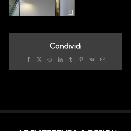
Condividi
Facebook
X
Reddit
LinkedIn
Tumblr
Pinterest
Vk
Email