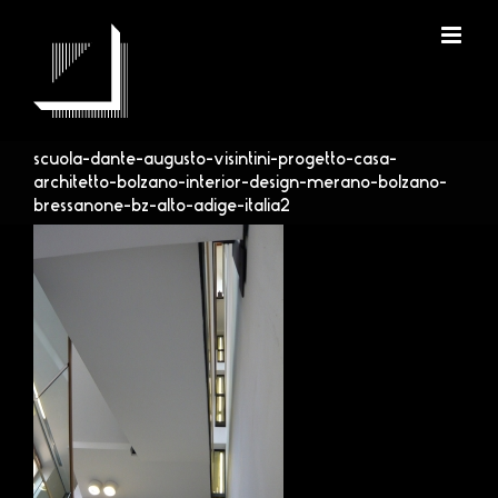
Salta
al
contenuto
scuola-dante-augusto-visintini-progetto-casa-
architetto-bolzano-interior-design-merano-bolzano-
bressanone-bz-alto-adige-italia2