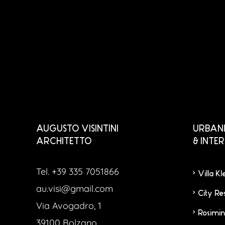
AUGUSTO VISINTINI
URBANI
ARCHITETTO
& INTE
Tel. +39 335 7051866
Villa K
au.visi@gmail.com
City Re
Via Avogadro, 1
Rosimin
39100 Bolzano