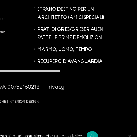
STRANO DESTINO PER UN
ARCHITETTO (AMICI SPECIALI)
one
PRATI DI GRIES/GRIESER AUEN,
none
FATTE LE PRIME DEMOLIZIONI
MARMO, UOMO, TEMPO
RECUPERO D’AVANGUARDIA
.IVA 00752160218 –
Privacy
CHE | INTERIOR DESIGN
esto sito noi assumiamo che tu ne sia felice.
Ok