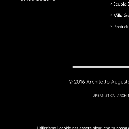
Scuola
Villa G
Prati di
© 2016 Architetto August
URBANISTICA | ARCHIT
Utilizziamo i cookie per essere sicuri che tu possa 