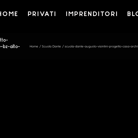
HOME
PRIVATI
IMPRENDITORI
BL
tto-
-bz-alto-
Home
Scuola Dante
scuola-dante-augusto-visintini-progetto-casa-arch