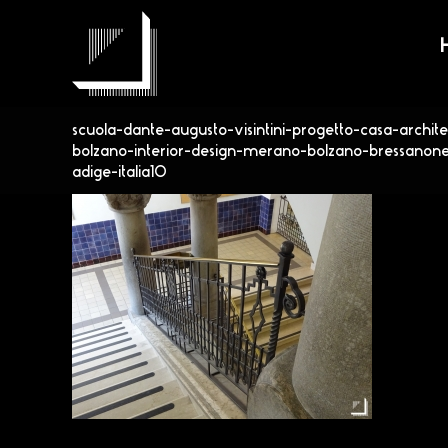
Salta
al
contenuto
scuola-dante-augusto-visintini-progetto-casa-archite
bolzano-interior-design-merano-bolzano-bressanone
adige-italia10