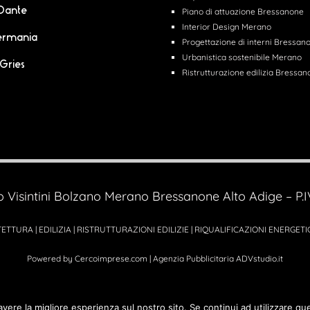
 Dante
Piano di attuazione Bressanone
Interior Design Merano
ermania
Progettazione di interni Bressan
Urbanistica sostenibile Merano
 Gries
Ristrutturazione edilizia Bressa
o Visintini Bolzano Merano Bressanone Alto Adige – P
ETTURA | EDILIZIA | RISTRUTTURAZIONI EDILIZIE | RIQUALIFICAZIONI ENERGETI
Powered by
Cercoimprese.com
| Agenzia Pubblicitaria
ADVstudio.it
avere la migliore esperienza sul nostro sito. Se continui ad utilizzare qu