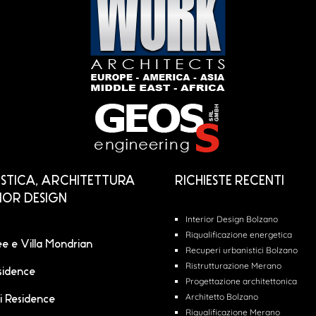
STICA, ARCHITETTURA
RICHIESTE RECENTI
RIOR DESIGN
Interior Design Bolzano
Riqualificazione energetica
lee e Villa Mondrian
Recuperi urbanistici Bolzano
Ristrutturazione Merano
sidence
Progettazione architettonica
Architetto Bolzano
i Residence
Riqualificazione Merano