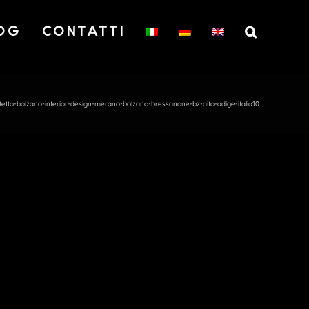
OG
CONTATTI
itetto-bolzano-interior-design-merano-bolzano-bressanone-bz-alto-adige-italia10