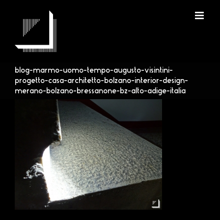
Salta
al
contenuto
blog-marmo-uomo-tempo-augusto-visintini-
progetto-casa-architetto-bolzano-interior-design-
merano-bolzano-bressanone-bz-alto-adige-italia