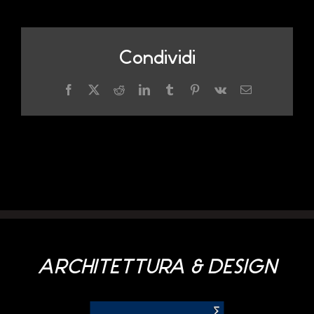
Condividi
Facebook
X
Reddit
LinkedIn
Tumblr
Pinterest
Vk
Email
ARCHITETTURA & DESIGN