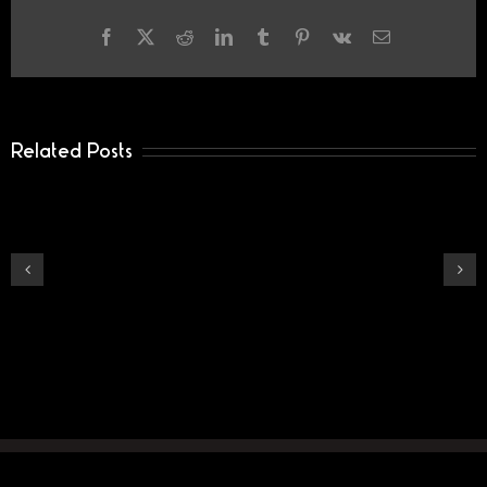
Facebook
X
Reddit
LinkedIn
Tumblr
Pinterest
Vk
Email
Related Posts
Andere
Incar
Verwirklichungen
Audi