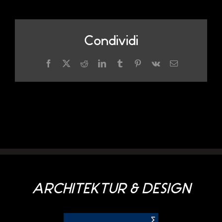
Condividi
Facebook
X
Reddit
LinkedIn
Tumblr
Pinterest
Vk
Email
ARCHITEKTUR & DESIGN