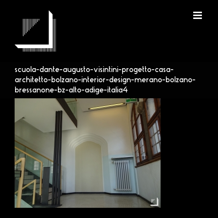
Skip
to
content
scuola-dante-augusto-visintini-progetto-casa-
architetto-bolzano-interior-design-merano-bolzano-
bressanone-bz-alto-adige-italia4