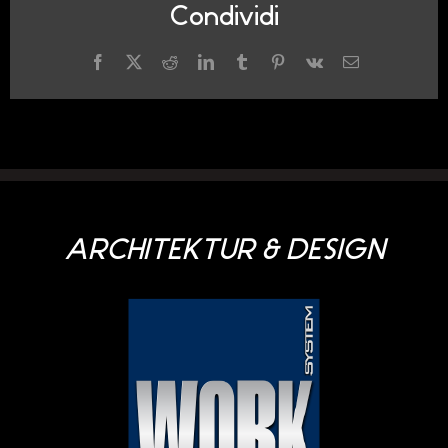
Condividi
Facebook
X
Reddit
LinkedIn
Tumblr
Pinterest
Vk
Email
ARCHITEKTUR & DESIGN